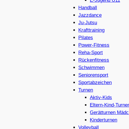
E-Jugend U11
Handball
Jazzdance
Ju-Jutsu
Krafttraining
Pilates
Power-Fitness
Reha-Sport
Rückenfitness
Schwimmen
Seniorensport
Sportabzeichen
Turnen
Aktiv-Kids
Eltern-Kind-Turne
Gerätturnen Mädc
Kinderturnen
Volleyball