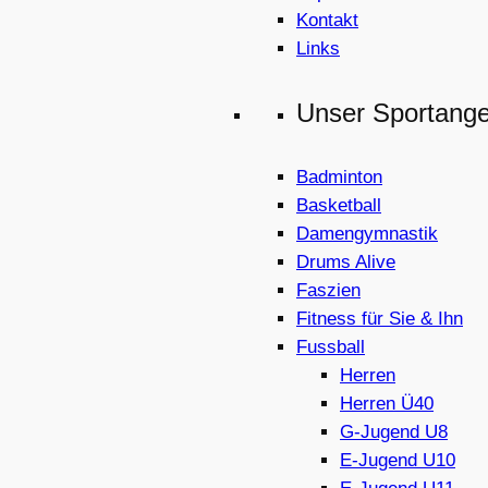
Kontakt
Links
Unser Sportang
Badminton
Basketball
Damengymnastik
Drums Alive
Faszien
Fitness für Sie & Ihn
Fussball
Herren
Herren Ü40
G-Jugend U8
E-Jugend U10