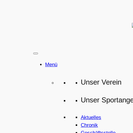
Zum
Inhalt
springen
Menü
Unser Verein
Unser Sportang
Aktuelles
Chronik
Geschäftsstelle