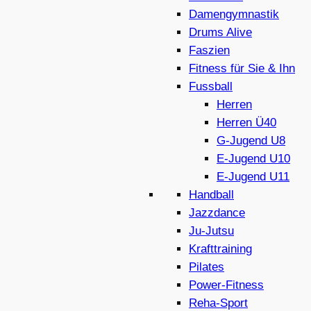
Damengymnastik
Drums Alive
Faszien
Fitness für Sie & Ihn
Fussball
Herren
Herren Ü40
G-Jugend U8
E-Jugend U10
E-Jugend U11
Handball
Jazzdance
Ju-Jutsu
Krafttraining
Pilates
Power-Fitness
Reha-Sport