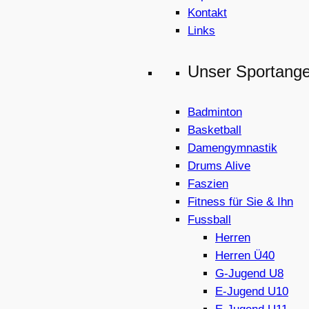
Kontakt
Links
Unser Sportang
Badminton
Basketball
Damengymnastik
Drums Alive
Faszien
Fitness für Sie & Ihn
Fussball
Herren
Herren Ü40
G-Jugend U8
E-Jugend U10