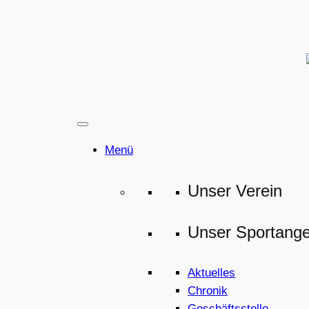
Zum
Inhalt
springen
Menü
Unser Verein
Unser Sportang
Aktuelles
Chronik
Geschäftsstelle