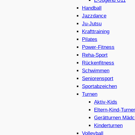
E-Jugend U11
Handball
Jazzdance
Ju-Jutsu
Krafttraining
Pilates
Power-Fitness
Reha-Sport
Rückenfitness
Schwimmen
Seniorensport
Sportabzeichen
Turnen
Aktiv-Kids
Eltern-Kind-Turne
Gerätturnen Mädc
Kinderturnen
Volleyball