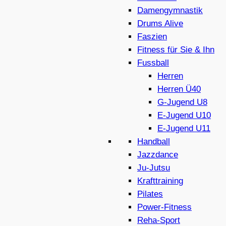
Damengymnastik
Drums Alive
Faszien
Fitness für Sie & Ihn
Fussball
Herren
Herren Ü40
G-Jugend U8
E-Jugend U10
E-Jugend U11
Handball
Jazzdance
Ju-Jutsu
Krafttraining
Pilates
Power-Fitness
Reha-Sport