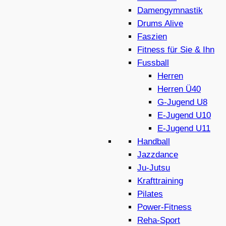
Damengymnastik
Drums Alive
Faszien
Fitness für Sie & Ihn
Fussball
Herren
Herren Ü40
G-Jugend U8
E-Jugend U10
E-Jugend U11
Handball
Jazzdance
Ju-Jutsu
Krafttraining
Pilates
Power-Fitness
Reha-Sport