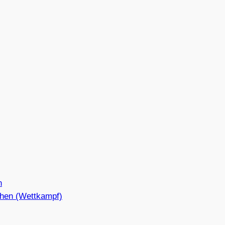
n
hen (Wettkampf)