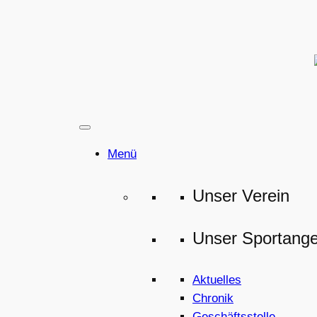
Zum
Inhalt
springen
Menü
Unser Verein
Unser Sportang
Aktuelles
Chronik
Geschäftsstelle