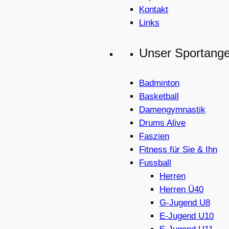
Kontakt
Links
Unser Sportang
Badminton
Basketball
Damengymnastik
Drums Alive
Faszien
Fitness für Sie & Ihn
Fussball
Herren
Herren Ü40
G-Jugend U8
E-Jugend U10