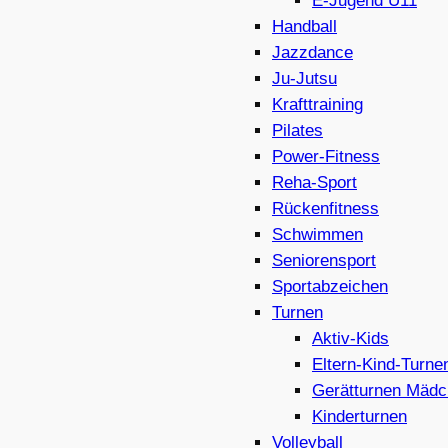
E-Jugend U11
Handball
Jazzdance
Ju-Jutsu
Krafttraining
Pilates
Power-Fitness
Reha-Sport
Rückenfitness
Schwimmen
Seniorensport
Sportabzeichen
Turnen
Aktiv-Kids
Eltern-Kind-Turne
Gerätturnen Mädc
Kinderturnen
Volleyball