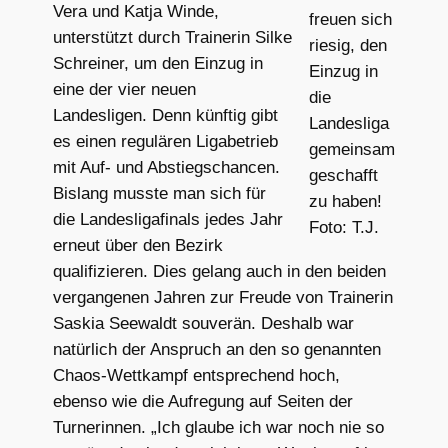
Vera und Katja Winde,
freuen sich
unterstützt durch Trainerin Silke
riesig, den
Schreiner, um den Einzug in
Einzug in
eine der vier neuen
die
Landesligen. Denn künftig gibt
Landesliga
es einen regulären Ligabetrieb
gemeinsam
mit Auf- und Abstiegschancen.
geschafft
Bislang musste man sich für
zu haben!
die Landesligafinals jedes Jahr
Foto: T.J.
erneut über den Bezirk
qualifizieren. Dies gelang auch in den beiden
vergangenen Jahren zur Freude von Trainerin
Saskia Seewaldt souverän. Deshalb war
natürlich der Anspruch an den so genannten
Chaos-Wettkampf entsprechend hoch,
ebenso wie die Aufregung auf Seiten der
Turnerinnen. „Ich glaube ich war noch nie so