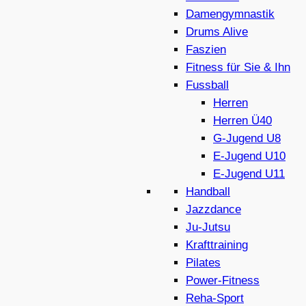
Damengymnastik
Drums Alive
Faszien
Fitness für Sie & Ihn
Fussball
Herren
Herren Ü40
G-Jugend U8
E-Jugend U10
E-Jugend U11
Handball
Jazzdance
Ju-Jutsu
Krafttraining
Pilates
Power-Fitness
Reha-Sport