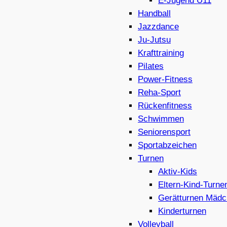
E-Jugend U11
Handball
Jazzdance
Ju-Jutsu
Krafttraining
Pilates
Power-Fitness
Reha-Sport
Rückenfitness
Schwimmen
Seniorensport
Sportabzeichen
Turnen
Aktiv-Kids
Eltern-Kind-Turne
Gerätturnen Mädc
Kinderturnen
Volleyball