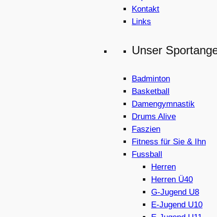
Kontakt
Links
Unser Sportang
Badminton
Basketball
Damengymnastik
Drums Alive
Faszien
Fitness für Sie & Ihn
Fussball
Herren
Herren Ü40
G-Jugend U8
E-Jugend U10