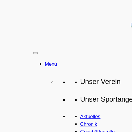
Zum
Inhalt
springen
Menü
Unser Verein
Unser Sportang
Aktuelles
Chronik
Geschäftsstelle