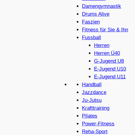
Damengymnastik
Drums Alive
Faszien
Fitness für Sie & Ihn
Fussball
Herren
Herren Ü40
G-Jugend U8
E-Jugend U10
E-Jugend U11
Handball
Jazzdance
Ju-Jutsu
Krafttraining
Pilates
Power-Fitness
Reha-Sport