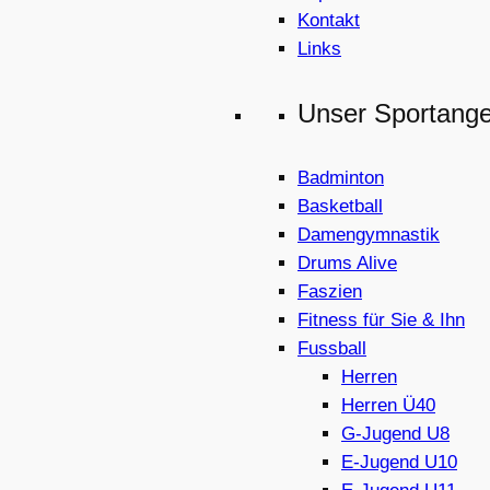
Kontakt
Links
Unser Sportang
Badminton
Basketball
Damengymnastik
Drums Alive
Faszien
Fitness für Sie & Ihn
Fussball
Herren
Herren Ü40
G-Jugend U8
E-Jugend U10