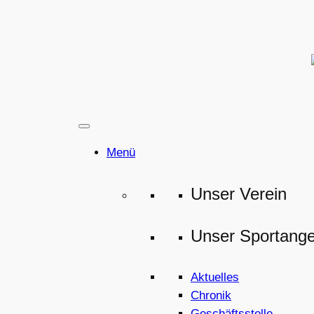
Zum
Inhalt
springen
Menü
Unser Verein
Unser Sportang
Aktuelles
Chronik
Geschäftsstelle