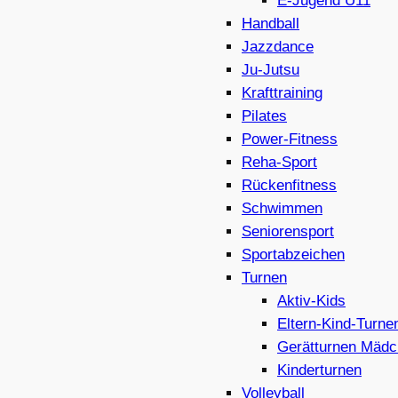
E-Jugend U11
Handball
Jazzdance
Ju-Jutsu
Krafttraining
Pilates
Power-Fitness
Reha-Sport
Rückenfitness
Schwimmen
Seniorensport
Sportabzeichen
Turnen
Aktiv-Kids
Eltern-Kind-Turne
Gerätturnen Mädc
Kinderturnen
Volleyball