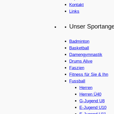
Kontakt
Links
Unser Sportang
Badminton
Basketball
Damengymnastik
Drums Alive
Faszien
Fitness für Sie & Ihn
Fussball
Herren
Herren Ü40
G-Jugend U8
E-Jugend U10