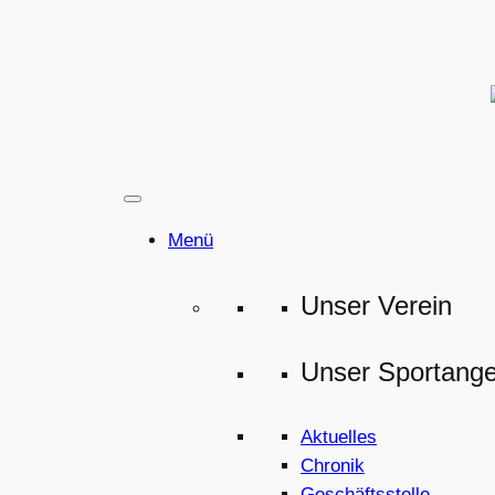
Zum
Inhalt
springen
Menü
Unser Verein
Unser Sportang
Aktuelles
Chronik
Geschäftsstelle