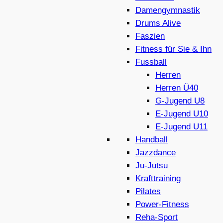
Damengymnastik
Drums Alive
Faszien
Fitness für Sie & Ihn
Fussball
Herren
Herren Ü40
G-Jugend U8
E-Jugend U10
E-Jugend U11
Handball
Jazzdance
Ju-Jutsu
Krafttraining
Pilates
Power-Fitness
Reha-Sport