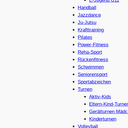
E-Jugend U11
Handball
Jazzdance
Ju-Jutsu
Krafttraining
Pilates
Power-Fitness
Reha-Sport
Rückenfitness
Schwimmen
Seniorensport
Sportabzeichen
Turnen
Aktiv-Kids
Eltern-Kind-Turne
Gerätturnen Mädc
Kinderturnen
Volleyball